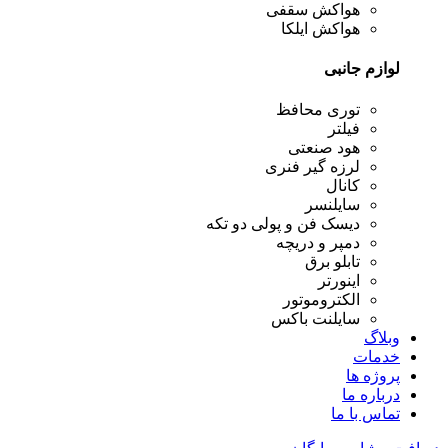
هواکش سقفی
هواکش ایلکا
لوازم جانبی
توری محافظ
فیلتر
هود صنعتی
لرزه گیر فنری
کانال
سایلنسر
دیسک فن و پولی دو تکه
دمپر و دریچه
تابلو برق
اینورتر
الکتروموتور
سایلنت باکس
وبلاگ
خدمات
پروژه ها
درباره ما
تماس با ما