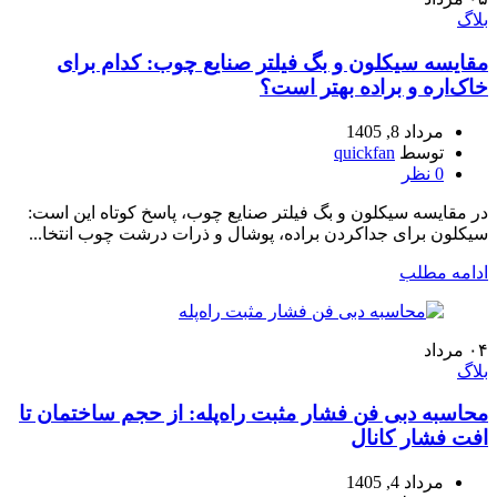
بلاگ
مقایسه سیکلون و بگ فیلتر صنایع چوب: کدام برای
خاک‌اره و براده بهتر است؟
مرداد 8, 1405
توسط
quickfan
0
نظر
در مقایسه سیکلون و بگ فیلتر صنایع چوب، پاسخ کوتاه این است:
سیکلون برای جداکردن براده، پوشال و ذرات درشت چوب انتخا...
ادامه مطلب
۰۴
مرداد
بلاگ
محاسبه دبی فن فشار مثبت راه‌پله: از حجم ساختمان تا
افت فشار کانال
مرداد 4, 1405