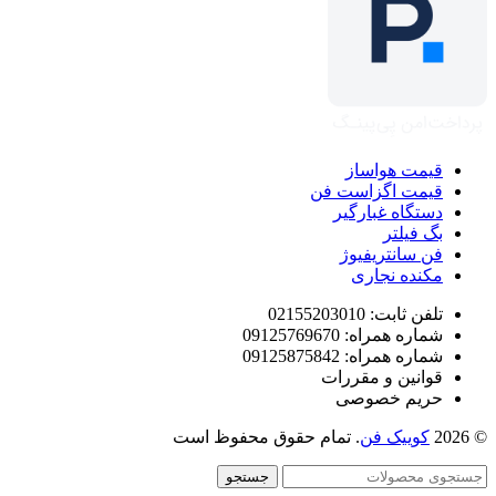
قیمت هواساز
قیمت اگزاست فن
دستگاه غبارگیر
بگ فیلتر
فن سانتریفیوژ
مکنده نجاری
تلفن ثابت: 02155203010
شماره همراه: 09125769670
شماره همراه: 09125875842
قوانین و مقررات
حریم خصوصی
© 2026
کوییک فن
. تمام حقوق محفوظ است
جستجو