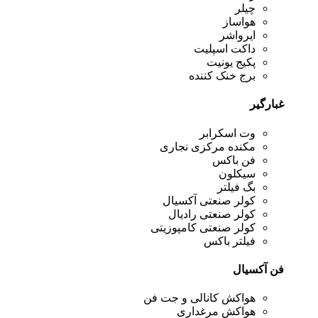
چیلر
هواساز
ایرواشر
داکت اسپلیت
پکیج یونیت
برج خنک کننده
غبارگیر
وت اسکرابر
مکنده مرکزی نجاری
فن باکس
سیکلون
بگ فیلتر
کولر صنعتی آکسیال
کولر صنعتی رادیال
کولر صنعتی کامپوزیتی
فیلتر باکس
فن آکسیال
هواکش کانالی و جت فن
هواکش مرغداری