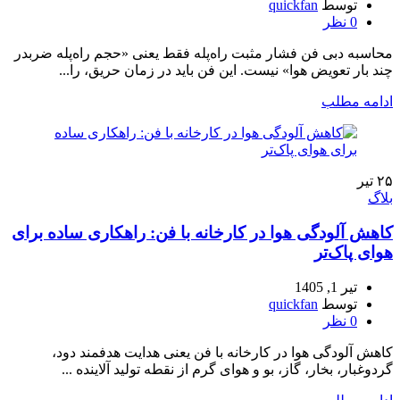
توسط
quickfan
0
نظر
محاسبه دبی فن فشار مثبت راه‌پله فقط یعنی «حجم راه‌پله ضربدر
چند بار تعویض هوا» نیست. این فن باید در زمان حریق، را...
ادامه مطلب
۲۵
تیر
بلاگ
کاهش آلودگی هوا در کارخانه با فن: راهکاری ساده برای
هوای پاک‌تر
تیر 1, 1405
توسط
quickfan
0
نظر
کاهش آلودگی هوا در کارخانه با فن یعنی هدایت هدفمند دود،
گردوغبار، بخار، گاز، بو و هوای گرم از نقطه تولید آلاینده ...