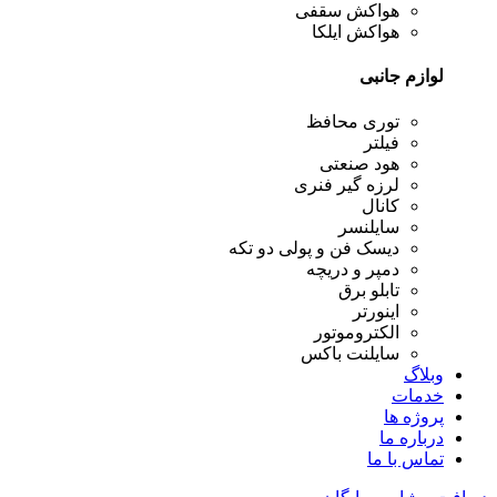
هواکش سقفی
هواکش ایلکا
لوازم جانبی
توری محافظ
فیلتر
هود صنعتی
لرزه گیر فنری
کانال
سایلنسر
دیسک فن و پولی دو تکه
دمپر و دریچه
تابلو برق
اینورتر
الکتروموتور
سایلنت باکس
وبلاگ
خدمات
پروژه ها
درباره ما
تماس با ما