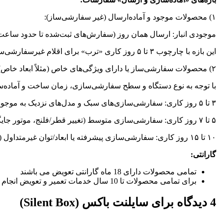
۱) محصولات موجود و آماده‌ارسال (غیر سفارشی‌ساز):
موجودی انبار: ارسال همان روز (سفارش‌های ثبت‌شده تا حدود ساعت 
این بازه با چارچوب ۳ تا ۵ روز کاری «ترب» برای اقلام غیرسفارشی‌ساز هم‌خوان است (ارسال ما معمولاً زودتر انجام می‌شود).
۲) محصولات سفارشی‌ساز یا دارای ویژگی‌های خاص (مثلاً ابعاد خاص):
با توجه به نوع دستگاه و سطح سفارشی‌سازی، زمان ساخت و آماده‌
۳ تا ۵ روز کاری: سفارشی‌سازی‌های سبک و مدل‌های نزدیک به موجودی استاندارد.
۵ تا ۷ روز کاری: سفارشی‌سازی متوسط (تغییر قطر/فلنج، موتور جایگزین هم‌رده، رنگ یا پوشش خاص).
۱۰ تا ۱۵ روز کاری: سفارشی‌سازی پیشرفته یا ابعاد/توان غیرمتداول (همراه با بالانس، تست‌های نهایی و تأمین برخی اقلام).
گارانتی:
تمامی محصولات دارای 18 ماه گارانتی تعویض می باشند
برای تمامی محصولات تا 10 سال خدمات تعمیر و تعویض انجام می گیرد
4 دیدگاه برای
سایلنت باکس (Silent Box)