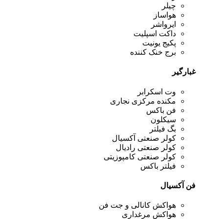
چیلر
هواساز
ایرواشر
داکت اسپلیت
پکیج یونیت
برج خنک کننده
غبارگیر
وت اسکرابر
مکنده مرکزی نجاری
فن باکس
سیکلون
بگ فیلتر
کولر صنعتی آکسیال
کولر صنعتی رادیال
کولر صنعتی کامپوزیتی
فیلتر باکس
فن آکسیال
هواکش کانالی و جت فن
هواکش مرغداری