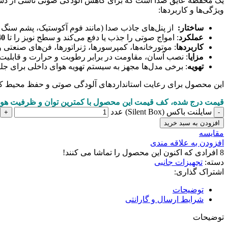
یک محفظه عایق صدا است که برای کاهش آلودگی صوتی ناشی از دستگ
ویژگی‌ها و کاربردها:
ساختار:
از پنل‌های جاذب صدا (مانند فوم آکوستیک، پشم سنگ ی
عملکرد
: امواج صوتی را جذب یا دفع می‌کند و سطح نویز را تا
0-50
کاربردها
: موتورخانه‌ها، کمپرسورها، ژنراتورها، فن‌های صنعتی و س
مزایا
: نصب آسان، مقاومت در برابر رطوبت و حرارت و قابلیت
تهویه
: برخی مدل‌ها مجهز به سیستم تهویه هوای داخلی برای جل
این محصول برای رعایت استانداردهای آلودگی صوتی و حفظ محیط کا
قیمت درج شده، کف قیمت این محصول با کمترین توان و ظرفیت هو
سایلنت باکس (Silent Box) عدد
افزودن به سبد خرید
مقايسه
افزودن به علاقه مندی
8
افرادی که اکنون این محصول را تماشا می کنند!
دسته:
تجهیزات جانبی
اشتراک گذاری:
توضیحات
شرایط ارسال و گارانتی
توضیحات