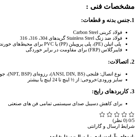
مشخصات فنی :
1.جنس بدنه و قطعات:
فولاد کربنی Carbon Steel
فولاد ضد زنگ Stainless Steel گریدهای 304، 316، 316
پلی اتیلن (PE)، پلی پروپیلن (PP) یا PVC برای محیط‌های خورنده
فایبرگلاس (FRP) برای مقاومت در برابر خوردگی
2. اتصالات:
نوع اتصال: فلنجی (ANSI, DIN, BS)، رزوه‌ای (NPT, BSP)، جوشی
سایز ورودی/خروجی: از ½ اینچ تا 24 اینچ یا بیشتر
3. کاربردهای رایج:
برای کاهش دسیبل صدای سیستمی تمامی فن های صنعتی
0/5
(0 نظر)
شرایط ارسال و گارانتی
بازه‌های «آماده‌سازی و ارسال» سفارشات: