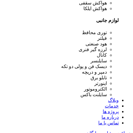
هواکش سقفی
هواکش ایلکا
لوازم جانبی
توری محافظ
فیلتر
هود صنعتی
لرزه گیر فنری
کانال
سایلنسر
دیسک فن و پولی دو تکه
دمپر و دریچه
تابلو برق
اینورتر
الکتروموتور
سایلنت باکس
وبلاگ
خدمات
پروژه ها
درباره ما
تماس با ما