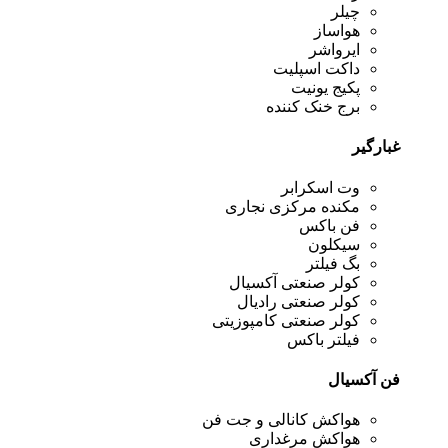
چیلر
هواساز
ایرواشر
داکت اسپلیت
پکیج یونیت
برج خنک کننده
غبارگیر
وت اسکرابر
مکنده مرکزی نجاری
فن باکس
سیکلون
بگ فیلتر
کولر صنعتی آکسیال
کولر صنعتی رادیال
کولر صنعتی کامپوزیتی
فیلتر باکس
فن آکسیال
هواکش کانالی و جت فن
هواکش مرغداری