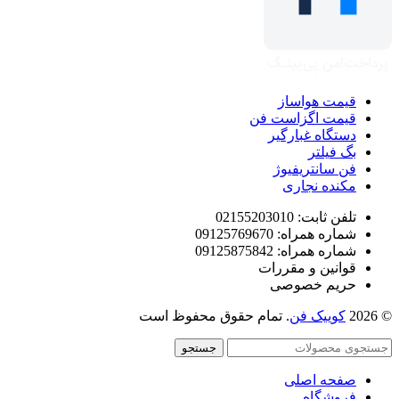
قیمت هواساز
قیمت اگزاست فن
دستگاه غبارگیر
بگ فیلتر
فن سانتریفیوژ
مکنده نجاری
تلفن ثابت: 02155203010
شماره همراه: 09125769670
شماره همراه: 09125875842
قوانین و مقررات
حریم خصوصی
© 2026
کوییک فن
. تمام حقوق محفوظ است
جستجو
صفحه اصلی
فروشگاه