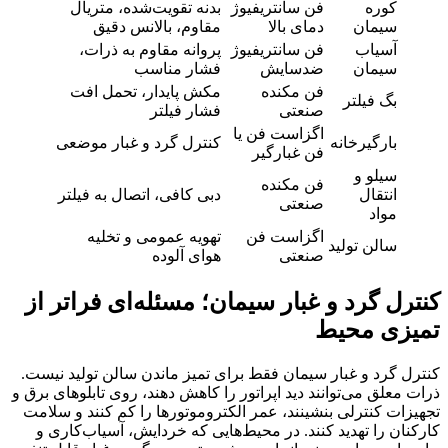
کوره
فن سانتریفیوژ
بدنه تقویت‌شده، متریال
سیمان
دمای بالا
مقاوم، بالانس دقیق
آسیاب
فن سانتریفیوژ
پروانه مقاوم به ذرات،
سیمان
ضدسایش
فشار مناسب
فن مکنده
مکش پایدار، تحمل افت
بگ فیلتر
صنعتی
فشار فیلتر
اگزاست فن یا
بارگیرخانه
کنترل گرد و غبار موضعی
فن غبارگیر
سیلو و
فن مکنده
انتقال
دبی کافی، اتصال به فیلتر
صنعتی
مواد
اگزاست فن
تهویه عمومی و تخلیه
سالن تولید
صنعتی
هوای آلوده
کنترل گرد و غبار سیمان؛ مسئله‌ای فراتر از
تمیزی محیط
کنترل گرد و غبار سیمان فقط برای تمیز ماندن سالن تولید نیست.
ذرات معلق می‌توانند دید اپراتور را کاهش دهند، روی تابلوهای برق و
تجهیزات کنترلی بنشینند، عمر الکتروموتورها را کم کنند و سلامت
کارکنان را تهدید کنند. در محیط‌هایی که خردایش، آسیاب‌کاری و