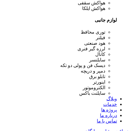
هواکش سقفی
هواکش ایلکا
لوازم جانبی
توری محافظ
فیلتر
هود صنعتی
لرزه گیر فنری
کانال
سایلنسر
دیسک فن و پولی دو تکه
دمپر و دریچه
تابلو برق
اینورتر
الکتروموتور
سایلنت باکس
وبلاگ
خدمات
پروژه ها
درباره ما
تماس با ما