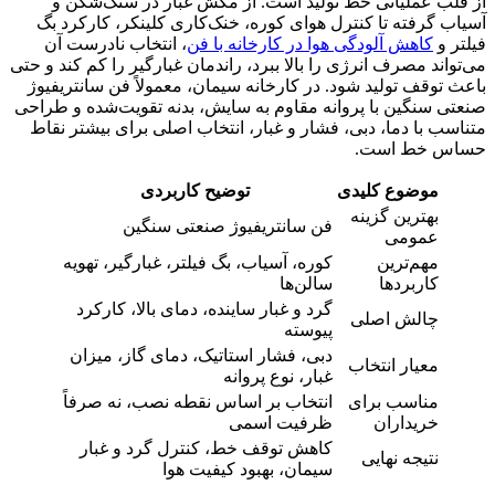
از قلب عملیاتی خط تولید است. از مکش غبار در سنگ‌شکن و
آسیاب گرفته تا کنترل هوای کوره، خنک‌کاری کلینکر، کارکرد بگ
فیلتر و
کاهش آلودگی هوا در کارخانه با فن
، انتخاب نادرست آن
می‌تواند مصرف انرژی را بالا ببرد، راندمان غبارگیر را کم کند و حتی
باعث توقف تولید شود. در کارخانه سیمان، معمولاً فن سانتریفیوژ
صنعتی سنگین با پروانه مقاوم به سایش، بدنه تقویت‌شده و طراحی
متناسب با دما، دبی، فشار و غبار، انتخاب اصلی برای بیشتر نقاط
حساس خط است.
موضوع کلیدی
توضیح کاربردی
بهترین گزینه
فن سانتریفیوژ صنعتی سنگین
عمومی
مهم‌ترین
کوره، آسیاب، بگ فیلتر، غبارگیر، تهویه
کاربردها
سالن‌ها
گرد و غبار ساینده، دمای بالا، کارکرد
چالش اصلی
پیوسته
دبی، فشار استاتیک، دمای گاز، میزان
معیار انتخاب
غبار، نوع پروانه
مناسب برای
انتخاب بر اساس نقطه نصب، نه صرفاً
خریداران
ظرفیت اسمی
کاهش توقف خط، کنترل گرد و غبار
نتیجه نهایی
سیمان، بهبود کیفیت هوا