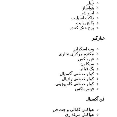
چیلر
هواساز
ایرواشر
داکت اسپلیت
پکیج یونیت
برج خنک کننده
غبارگیر
وت اسکرابر
مکنده مرکزی نجاری
فن باکس
سیکلون
بگ فیلتر
کولر صنعتی آکسیال
کولر صنعتی رادیال
کولر صنعتی کامپوزیتی
فیلتر باکس
فن آکسیال
هواکش کانالی و جت فن
هواکش مرغداری