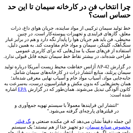
چرا انتخاب فن در کارخانه سیمان تا این حد
حساس است؟
خط تولید سیمان ترکیبی از مواد ساینده، جریان هوای داغ، ذرات
معلق، گازهای فرایندی و تجهیزات پیوسته‌کار است. در چنین
محیطی، فن باید هم جریان هوا را پایدار نگه دارد و هم در برابر غبار
سنگ‌آهک، کلینکر، سیمان و مواد خام مقاومت کند. به همین دلیل،
استفاده از فن‌های سبک یا مدل‌هایی که برای کاربری عمومی
طراحی شده‌اند، در بیشتر نقاط خط سیمان نتیجه قابل قبولی ندارد.
در گزارش AP-42 آژانس حفاظت محیط زیست آمریکا درباره تولید
سیمان پرتلند، منابع انتشار ذرات در کارخانه‌های سیمان شامل
جابه‌جایی مواد، آسیاب مواد خام و آسیاب نهایی معرفی شده‌اند؛
همان بخش‌هایی که بدون مکش و فیلتراسیون درست، به‌سرعت به
کانون آلودگی تبدیل می‌شوند. همان‌طور که در گزارش
EPA
اشاره
شده است:
“انتشار این فرایندها معمولاً با سیستم تهویه جمع‌آوری و
در فیلترهای پارچه‌ای گرفته می‌شود.”
این جمله دقیقاً نشان می‌دهد که فن مکنده صنعتی و
بگ فیلتر
مخصوص صنایع سیمان
، دو تجهیز جدا از هم نیستند؛ یک سیستم
واحد هستند. اگر فن به‌درستی انتخاب نشود، حتی بهترین فیلترهای