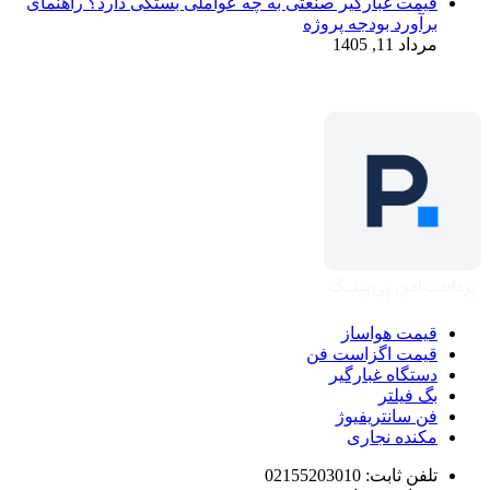
قیمت غبارگیر صنعتی به چه عواملی بستگی دارد؟ راهنمای
برآورد بودجه پروژه
مرداد 11, 1405
قیمت هواساز
قیمت اگزاست فن
دستگاه غبارگیر
بگ فیلتر
فن سانتریفیوژ
مکنده نجاری
تلفن ثابت: 02155203010