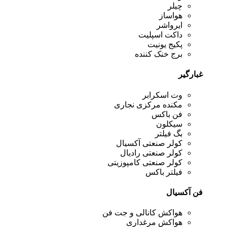
چیلر
هواساز
ایرواشر
داکت اسپلیت
پکیج یونیت
برج خنک کننده
غبارگیر
وت اسکرابر
مکنده مرکزی نجاری
فن باکس
سیکلون
بگ فیلتر
کولر صنعتی آکسیال
کولر صنعتی رادیال
کولر صنعتی کامپوزیتی
فیلتر باکس
فن آکسیال
هواکش کانالی و جت فن
هواکش مرغداری