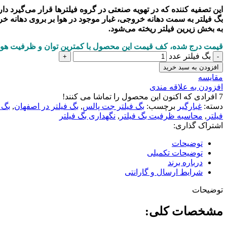
این تصفیه کننده که در تهویه صنعتی در گروه فیلترها قرار می‌گیرد د
بگ فیلتر به سمت دهانه خروجی، غبار موجود در هوا بر بروی دهانه خ
به بخش زیرین فیلتر ریخته می‌شود.
قیمت درج شده، کف قیمت این محصول با کمترین توان و ظرفیت هو
بگ فیلتر عدد
افزودن به سبد خرید
مقايسه
افزودن به علاقه مندی
7
افرادی که اکنون این محصول را تماشا می کنند!
دسته:
غبارگیر
برچسب:
بگ فیلتر جت پالس
,
بگ فیلتر در اصفهان
,
بگ 
فیلتر
,
محاسبه ظرفیت بگ فیلتر
,
نگهداری بگ فیلتر
اشتراک گذاری:
توضیحات
توضیحات تکمیلی
درباره برند
شرایط ارسال و گارانتی
توضیحات
مشخصات کلی: