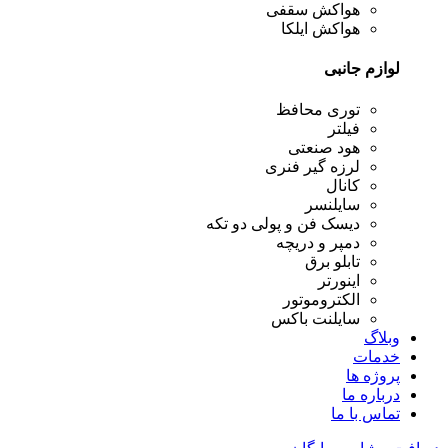
هواکش سقفی
هواکش ایلکا
لوازم جانبی
توری محافظ
فیلتر
هود صنعتی
لرزه گیر فنری
کانال
سایلنسر
دیسک فن و پولی دو تکه
دمپر و دریچه
تابلو برق
اینورتر
الکتروموتور
سایلنت باکس
وبلاگ
خدمات
پروژه ها
درباره ما
تماس با ما