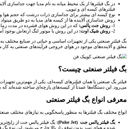
در بگ فیلترها از یک محیط میانه به نام مدیا جهت جداسازی آلاین
فیلترهای کیسه ای و تیوپی.
نوع کیسه ای بیشتر برای جداسازی ذرات درشت که حجم هوا و غلظت
روش جداسازی آلاینده ها از کیسه های مدیا به دو طریق میتواد ا
1-
روش جت پالس:
که در این روش هوای فشرده در مدت زمان 
2-
روش شیک اوت:
در این روش با موتور لنگ ارتعاش بوجود آمده
بگ فیلتر صنعتی یکی از تجهیزات اساسی و حیاتی در صنایع مختلف به 
معلق و آلاینده‌های موجود در هوای خروجی فرآیندهای صنعتی به کار می
بگ فیلتر صنعتی چیست؟
فیلتر بگ صنعتی یا همان فیلترهای کیسه‌ای، یکی از مهم‌ترین تجهیزا
می‌رود. این دستگاه‌ها عمدتاً از کیسه‌های پارچه‌ای ساخته شده‌اند که م
معرفی انواع بگ فیلتر صنعتی
انواع مختلف بگ فیلترها به منظور پاسخگویی به نیازهای مختلف صنعتی
بگ فیلتر پالس جت
(Pulse Jet)
: بگ فیلتر پالس جت از رایج‌ت
شده و هوای تمیز بدون توقف از بالا خارج می‌شود. این نوع بگ 