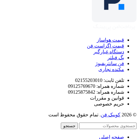
قیمت هواساز
قیمت اگزاست فن
دستگاه غبارگیر
بگ فیلتر
فن سانتریفیوژ
مکنده نجاری
تلفن ثابت: 02155203010
شماره همراه: 09125769670
شماره همراه: 09125875842
قوانین و مقررات
حریم خصوصی
© 2026
کوییک فن
. تمام حقوق محفوظ است
جستجو
صفحه اصلی