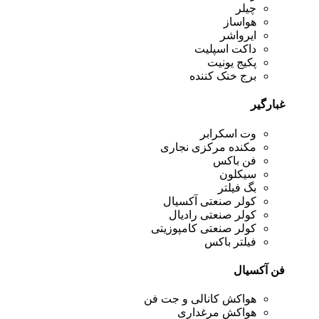
چیلر
هواساز
ایرواشر
داکت اسپلیت
پکیج یونیت
برج خنک کننده
غبارگیر
وت اسکرابر
مکنده مرکزی نجاری
فن باکس
سیکلون
بگ فیلتر
کولر صنعتی آکسیال
کولر صنعتی رادیال
کولر صنعتی کامپوزیتی
فیلتر باکس
فن آکسیال
هواکش کانالی و جت فن
هواکش مرغداری