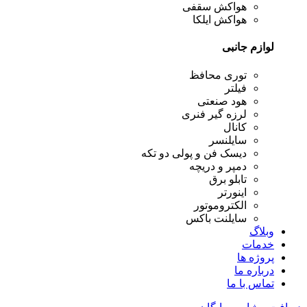
هواکش سقفی
هواکش ایلکا
لوازم جانبی
توری محافظ
فیلتر
هود صنعتی
لرزه گیر فنری
کانال
سایلنسر
دیسک فن و پولی دو تکه
دمپر و دریچه
تابلو برق
اینورتر
الکتروموتور
سایلنت باکس
وبلاگ
خدمات
پروژه ها
درباره ما
تماس با ما