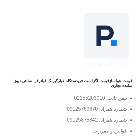
قیمت هواساز
قیمت اگزاست فن
دستگاه غبارگیر
بگ فیلتر
فن سانتریفیوژ
مکنده نجاری
تلفن ثابت: 02155203010
شماره همراه: 09125769670
شماره همراه: 09125875842
قوانین و مقررات