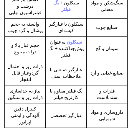
سنگ‌شکن و مواد
سیکلون +
بگ
درشت و
معدنی
فیلتر
فیلتراسیون نهایی
سیکلون یا غبارگیر
وابسته به حجم
صنایع چوب
کیسه‌ای
پوشال و گرد چوب
سیکلون
به‌عنوان
حجم غبار بالا و
سیمان و گچ
پیش‌جداکننده + بگ
ذرات متنوع
فیلتر
ذرات ریز و احتمال
غبارگیر صنعتی با
صنایع غذایی و آرد
گردوغبار قابل
ملاحظات ایمنی
انفجار
فلزات و
بگ فیلتر مقاوم یا
نیاز به جداسازی
سندبلاست
کارتریج فیلتر
ذرات ریز و سنگین
کنترل دقیق
داروسازی و مواد
غبارگیر تخصصی
آلودگی و ایمنی
شیمیایی
اپراتور