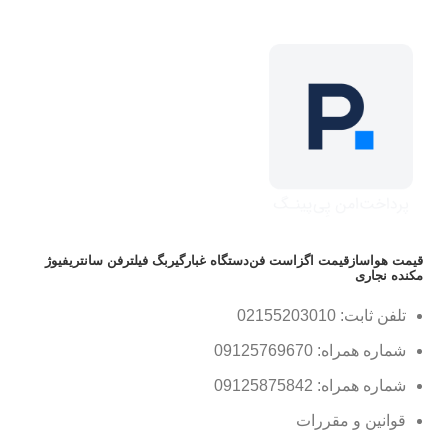
قیمت هواساز
قیمت اگزاست فن
دستگاه غبارگیر
بگ فیلتر
فن سانتریفیوژ
مکنده نجاری
تلفن ثابت: 02155203010
شماره همراه: 09125769670
شماره همراه: 09125875842
قوانین و مقررات