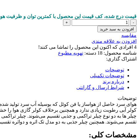
قیمت درج شده، کف قیمت این محصول با کمترین توان و ظرفیت هو
چیلر
عدد
افزودن به سبد خرید
مقايسه
افزودن به علاقه مندی
4
افرادی که اکنون این محصول را تماشا می کنند!
شناسه محصول:
18
دسته:
تهویه مطبوع
اشتراک گذاری:
توضیحات
توضیحات تکمیلی
درباره برند
شرایط ارسال و گارانتی
توضیحات
هوای سرد حاصل از هواساز یا فن کوئل که بوسیله آب سرد تولید شده 
کولر آبی رطوبت زیادی ندارد و همچنین برخلاف کولر گازی هوا را خشک ن
چیلر ها به دو نوع چیلر تراکمی و جذبی تقسیم می‌شوند. چیلر تراکمی
تقسم می‌شوند. همچنین چیلر جذبی به دو مدل تک اثره و دواثره تقسیم
مشخصات کلی: