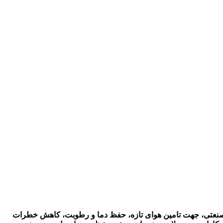
ستم های تهویه صنعتی، جهت تامین هوای تازه، حفظ دما و رطوبت، کاهش خطرات