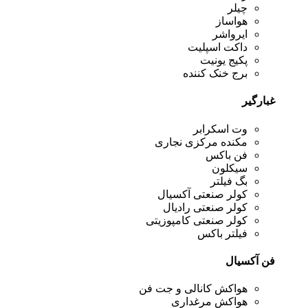
چیلر
هواساز
ایرواشر
داکت اسپلیت
پکیج یونیت
برج خنک کننده
غبارگیر
وت اسکرابر
مکنده مرکزی نجاری
فن باکس
سیکلون
بگ فیلتر
کولر صنعتی آکسیال
کولر صنعتی رادیال
کولر صنعتی کامپوزیتی
فیلتر باکس
فن آکسیال
هواکش کانالی و جت فن
هواکش مرغداری