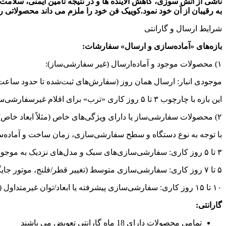
ناشی از آتش سوزی، کاهش آلاینده ها و در نتیجه تامین ایمنی، سلام
به رقیبان از آن خود نمود.کوییک فن خود را ملزم می داند محصولاتی ر
شرایط ارسال و گارانتی
بازه‌های «آماده‌سازی و ارسال» سفارشات:
۱) محصولات موجود و آماده‌ارسال (غیر سفارشی‌ساز):
موجودی انبار: ارسال همان روز (سفارش‌های ثبت‌شده تا حدود ساعت 
این بازه با چارچوب ۳ تا ۵ روز کاری «ترب» برای اقلام غیرسفارشی‌ساز هم‌خوان است (ارسال ما معمولاً زودتر انجام می‌شود).
۲) محصولات سفارشی‌ساز یا دارای ویژگی‌های خاص (مثلاً ابعاد خاص):
با توجه به نوع دستگاه و سطح سفارشی‌سازی، زمان ساخت و آماده‌
۳ تا ۵ روز کاری: سفارشی‌سازی‌های سبک و مدل‌های نزدیک به موجودی استاندارد.
۵ تا ۷ روز کاری: سفارشی‌سازی متوسط (تغییر قطر/فلنج، موتور جایگزین هم‌رده، رنگ یا پوشش خاص).
۱۰ تا ۱۵ روز کاری: سفارشی‌سازی پیشرفته یا ابعاد/توان غیرمتداول (همراه با بالانس، تست‌های نهایی و تأمین برخی اقلام).
گارانتی:
تمامی محصولات دارای 18 ماه گارانتی تعویض می باشند