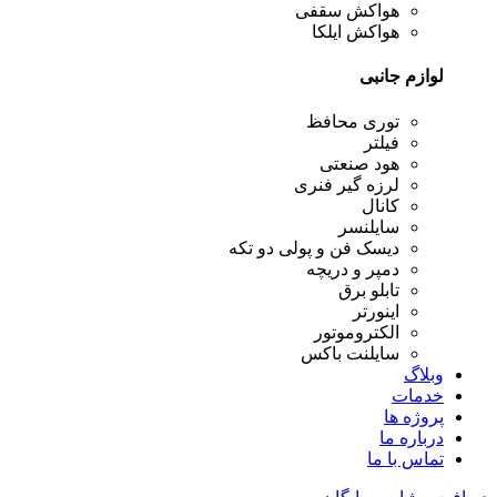
هواکش سقفی
هواکش ایلکا
لوازم جانبی
توری محافظ
فیلتر
هود صنعتی
لرزه گیر فنری
کانال
سایلنسر
دیسک فن و پولی دو تکه
دمپر و دریچه
تابلو برق
اینورتر
الکتروموتور
سایلنت باکس
وبلاگ
خدمات
پروژه ها
درباره ما
تماس با ما