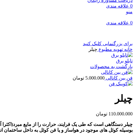
دریافت مشاوره رایگان
0
علاقه مندی
منو
0
علاقه مندی
برای بزرگنمایی کلیک کنید
خانه
تهویه مطبوع
چیلر
تابلو برق
بازگشت به محصولات
فن بین کانالی
5.000.000
تومان
چیلر
110.000.000
تومان
چیلر دستگاهی است که طی یک فرایند، حرارت را از مایع مبرد(اکثرا آ
بوسیله کوئل های موجود در هواساز و یا فن کوئل به داخل ساختمان انتق