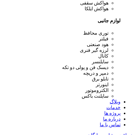
هواکش سقفی
هواکش ایلکا
لوازم جانبی
توری محافظ
فیلتر
هود صنعتی
لرزه گیر فنری
کانال
سایلنسر
دیسک فن و پولی دو تکه
دمپر و دریچه
تابلو برق
اینورتر
الکتروموتور
سایلنت باکس
وبلاگ
خدمات
پروژه ها
درباره ما
تماس با ما