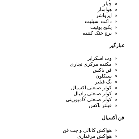
چیلر
هواساز
ایرواشر
داکت اسپلیت
پکیج یونیت
برج خنک کننده
غبارگیر
وت اسکرابر
مکنده مرکزی نجاری
فن باکس
سیکلون
بگ فیلتر
کولر صنعتی آکسیال
کولر صنعتی رادیال
کولر صنعتی کامپوزیتی
فیلتر باکس
فن آکسیال
هواکش کانالی و جت فن
هواکش مرغداری