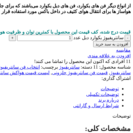
از انواع دیگر فن های بکوارد، فن های دبل بکوارد می‌باشند که برای جا
هواساز ها برای انتقال هوای کثیف در داخل باکس مورد استفاده قرار م
قیمت درج شده، کف قیمت این محصول با کمترین توان و ظرفیت هو
سانتریفیوژ بکوارد دبل عدد
افزودن به سبد خرید
مقايسه
افزودن به علاقه مندی
11
افرادی که اکنون این محصول را تماشا می کنند!
شناسه محصول:
11
دسته:
سانتریفیوژ
برچسب:
انتخاب فن سانتریفیوژ
سانتریفیوژ
,
قیمت فن سانتریفیوژ حلزونی
,
لیست قیمت هواکش سانتر
اشتراک گذاری:
توضیحات
توضیحات تکمیلی
درباره برند
شرایط ارسال و گارانتی
توضیحات
مشخصات کلی: