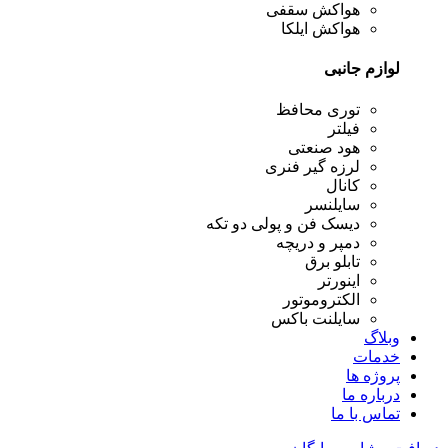
هواکش سقفی
هواکش ایلکا
لوازم جانبی
توری محافظ
فیلتر
هود صنعتی
لرزه گیر فنری
کانال
سایلنسر
دیسک فن و پولی دو تکه
دمپر و دریچه
تابلو برق
اینورتر
الکتروموتور
سایلنت باکس
وبلاگ
خدمات
پروژه ها
درباره ما
تماس با ما