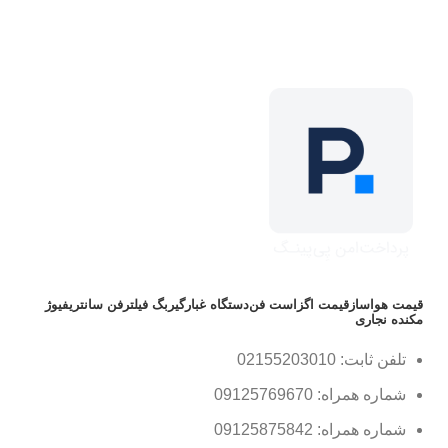
قیمت هواساز
قیمت اگزاست فن
دستگاه غبارگیر
بگ فیلتر
فن سانتریفیوژ
مکنده نجاری
تلفن ثابت: 02155203010
شماره همراه: 09125769670
شماره همراه: 09125875842