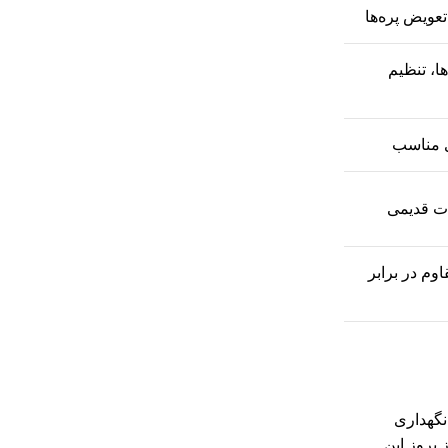
عویض پره‌ها
ا، تنظیم
ی مناسب
ات قدیمی
وم در برابر
نگهداری
 بروز این