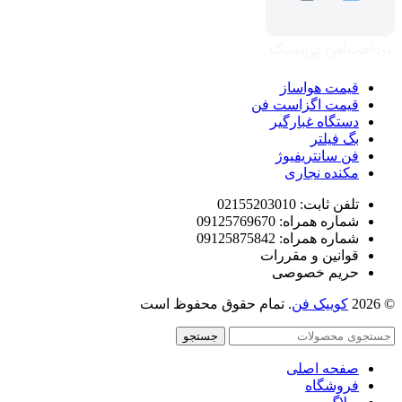
قیمت هواساز
قیمت اگزاست فن
دستگاه غبارگیر
بگ فیلتر
فن سانتریفیوژ
مکنده نجاری
تلفن ثابت: 02155203010
شماره همراه: 09125769670
شماره همراه: 09125875842
قوانین و مقررات
حریم خصوصی
© 2026
کوییک فن
. تمام حقوق محفوظ است
جستجو
صفحه اصلی
فروشگاه