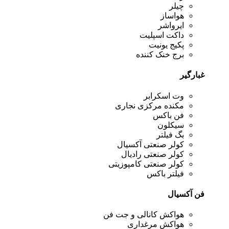
چیلر
هواساز
ایرواشر
داکت اسپلیت
پکیج یونیت
برج خنک کننده
غبارگیر
وت اسکرابر
مکنده مرکزی نجاری
فن باکس
سیکلون
بگ فیلتر
کولر صنعتی آکسیال
کولر صنعتی رادیال
کولر صنعتی کامپوزیتی
فیلتر باکس
فن آکسیال
هواکش کانالی و جت فن
هواکش مرغداری