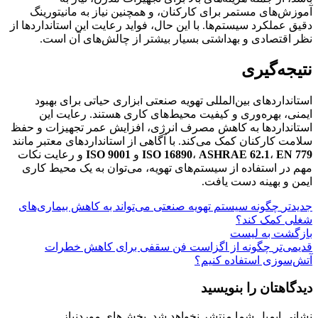
آموزش‌های مستمر برای کارکنان، و همچنین نیاز به مانیتورینگ
دقیق عملکرد سیستم‌ها. با این حال، فواید رعایت این استانداردها از
نظر اقتصادی و بهداشتی بسیار بیشتر از چالش‌های آن است.
نتیجه‌گیری
استانداردهای بین‌المللی تهویه صنعتی ابزاری حیاتی برای بهبود
ایمنی، بهره‌وری و کیفیت محیط‌های کاری هستند. رعایت این
استانداردها به کاهش مصرف انرژی، افزایش عمر تجهیزات و حفظ
سلامت کارکنان کمک می‌کند. با آگاهی از استانداردهای معتبر مانند
EN 779
،
ASHRAE 62.1
،
ISO 16890
و
ISO 9001
و رعایت نکات
مهم در استفاده از سیستم‌های تهویه، می‌توان به یک محیط کاری
ایمن و بهینه دست یافت.
جدیدتر
چگونه سیستم تهویه صنعتی می‌تواند به کاهش بیماری‌های
شغلی کمک کند؟
بازگشت به لیست
قدیمی‌تر
چگونه از اگزاست فن سقفی برای کاهش خطرات
آتش‌سوزی استفاده کنیم؟
دیدگاهتان را بنویسید
نشانی ایمیل شما منتشر نخواهد شد.
بخش‌های موردنیاز