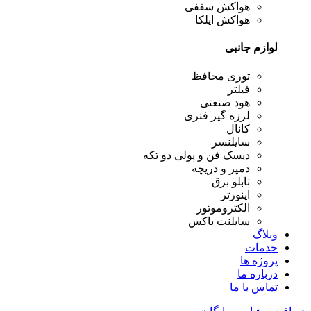
هواکش سقفی
هواکش ایلکا
لوازم جانبی
توری محافظ
فیلتر
هود صنعتی
لرزه گیر فنری
کانال
سایلنسر
دیسک فن و پولی دو تکه
دمپر و دریچه
تابلو برق
اینورتر
الکتروموتور
سایلنت باکس
وبلاگ
خدمات
پروژه ها
درباره ما
تماس با ما