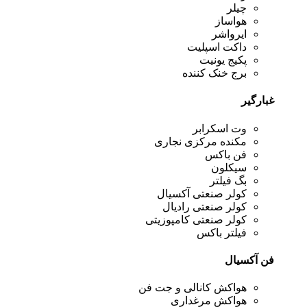
چیلر
هواساز
ایرواشر
داکت اسپلیت
پکیج یونیت
برج خنک کننده
غبارگیر
وت اسکرابر
مکنده مرکزی نجاری
فن باکس
سیکلون
بگ فیلتر
کولر صنعتی آکسیال
کولر صنعتی رادیال
کولر صنعتی کامپوزیتی
فیلتر باکس
فن آکسیال
هواکش کانالی و جت فن
هواکش مرغداری