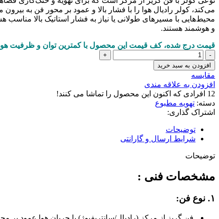
نوعی کولر با فن گریز از مرکز است که برای تهویه و خنک‌کاری فضاها
می‌کند، کولر رادیال هوا را با فشار بالا و عمود بر محور فن به بیرون
محیط‌هایی با مسیرهای طولانی یا نیاز به فشار استاتیک بالا مناس
و هوشمند هستند.
قیمت درج شده، کف قیمت این محصول با کمترین توان و ظرفیت هو
کولر
صنعتی
افزودن به سبد خرید
رادیال
مقايسه
(سانتریفیوژ)
افزودن به علاقه مندی
عدد
12
افرادی که اکنون این محصول را تماشا می کنند!
دسته:
تهویه مطبوع
اشتراک گذاری:
توضیحات
شرایط ارسال و گارانتی
توضیحات
مشخصات فنی :
۱. نوع فن:
فن گریز از مرکز (رادیال/سانتریفیوژ) با جریان هوا عمود بر 