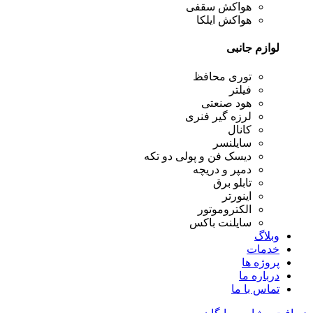
هواکش سقفی
هواکش ایلکا
لوازم جانبی
توری محافظ
فیلتر
هود صنعتی
لرزه گیر فنری
کانال
سایلنسر
دیسک فن و پولی دو تکه
دمپر و دریچه
تابلو برق
اینورتر
الکتروموتور
سایلنت باکس
وبلاگ
خدمات
پروژه ها
درباره ما
تماس با ما