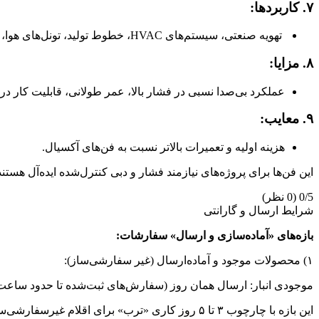
۷. کاربردها:
تهویه صنعتی، سیستم‌های HVAC، خطوط تولید، تونل‌های هوا، خشک‌کن‌ها.
۸. مزایا:
عملکرد بی‌صدا نسبی در فشار بالا، عمر طولانی، قابلیت کار در د
۹. معایب:
هزینه اولیه و تعمیرات بالاتر نسبت به فن‌های آکسیال.
این فن‌ها برای پروژه‌های نیازمند فشار و دبی کنترل‌شده ایده‌آل هستند
0/5
(0 نظر)
شرایط ارسال و گارانتی
بازه‌های «آماده‌سازی و ارسال» سفارشات:
۱) محصولات موجود و آماده‌ارسال (غیر سفارشی‌ساز):
موجودی انبار: ارسال همان روز (سفارش‌های ثبت‌شده تا حدود ساعت 
این بازه با چارچوب ۳ تا ۵ روز کاری «ترب» برای اقلام غیرسفارشی‌ساز هم‌خوان است (ارسال ما معمولاً زودتر انجام می‌شود).