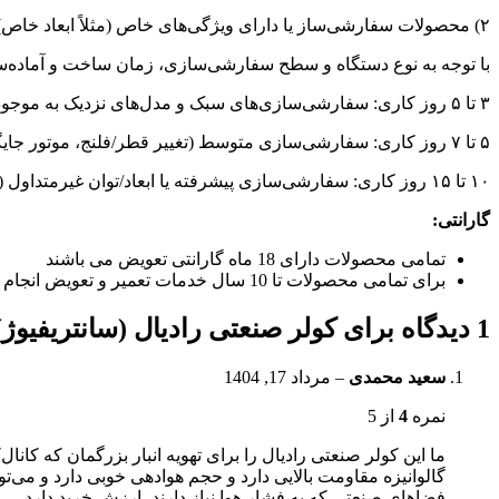
۲) محصولات سفارشی‌ساز یا دارای ویژگی‌های خاص (مثلاً ابعاد خاص):
با توجه به نوع دستگاه و سطح سفارشی‌سازی، زمان ساخت و آماده‌
۳ تا ۵ روز کاری: سفارشی‌سازی‌های سبک و مدل‌های نزدیک به موجودی استاندارد.
۵ تا ۷ روز کاری: سفارشی‌سازی متوسط (تغییر قطر/فلنج، موتور جایگزین هم‌رده، رنگ یا پوشش خاص).
۱۰ تا ۱۵ روز کاری: سفارشی‌سازی پیشرفته یا ابعاد/توان غیرمتداول (همراه با بالانس، تست‌های نهایی و تأمین برخی اقلام).
گارانتی:
تمامی محصولات دارای 18 ماه گارانتی تعویض می باشند
برای تمامی محصولات تا 10 سال خدمات تعمیر و تعویض انجام می گیرد
1 دیدگاه برای
کولر صنعتی رادیال (سانتریفیوژ)
سعید محمدی
–
مرداد 17, 1404
نمره
4
از 5
ما این کولر صنعتی رادیال را برای تهویه انبار بزرگمان که کانال‌
گالوانیزه مقاومت بالایی دارد و حجم هوادهی خوبی دارد و می‌
فضاهای صنعتی که به فشار هوا نیاز دارند، ارزش خرید دارد.