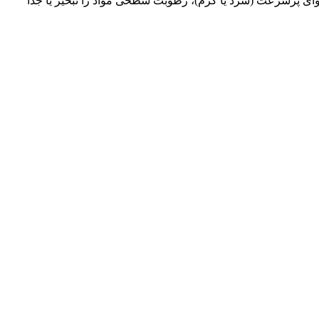
ای پرسرعت (سرد یا گرم)، رطوبت سطحی مواد را تبخیر یا جدا