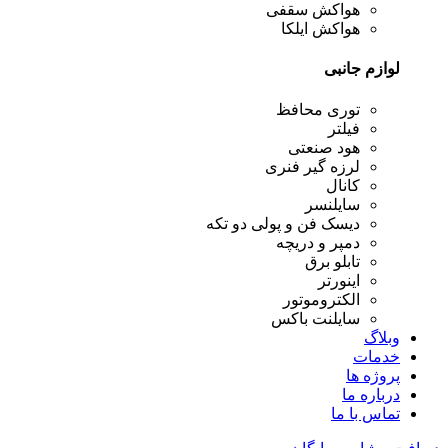
هواکش سقفی
هواکش ایلکا
لوازم جانبی
توری محافظ
فیلتر
هود صنعتی
لرزه گیر فنری
کانال
سایلنسر
دیسک فن و پولی دو تکه
دمپر و دریچه
تابلو برق
اینورتر
الکتروموتور
سایلنت باکس
وبلاگ
خدمات
پروژه ها
درباره ما
تماس با ما