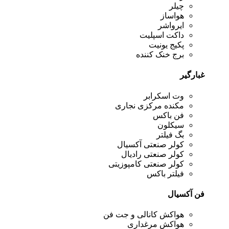
چیلر
هواساز
ایرواشر
داکت اسپلیت
پکیج یونیت
برج خنک کننده
غبارگیر
وت اسکرابر
مکنده مرکزی نجاری
فن باکس
سیکلون
بگ فیلتر
کولر صنعتی آکسیال
کولر صنعتی رادیال
کولر صنعتی کامپوزیتی
فیلتر باکس
فن آکسیال
هواکش کانالی و جت فن
هواکش مرغداری