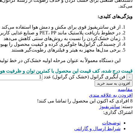
دستگاهی صنعتی برای خشک کردن و حذف رطوبت از رشته گرانول‌های پ
می‌کند.
ویژگی‌های کلیدی:
از فن سانتریفیوژ قوی برای مکش و دمش هوا استفاده می‌کند
در خطوط بازیافت پلاستیک مانند PET، PP و صنایع غذایی کاربرد دارد
زمان خشک‌کردن را نسبت به روش‌های سنتی کاهش می‌دهد
از چسبندگی گرانول‌ها جلوگیری کرده و کیفیت محصول را بهبو
برخی مدل‌ها مجهز به هیتر و فیلترهای رطوبت‌گیر هستند
این دستگاه معمولاً به عنوان مرحله اولیه خشک‌کن در خط تولید
قیمت درج شده، کف قیمت این محصول با کمترین توان و ظرفیت هو
فن آبگیری گرانول (خشک کن گرانول) عدد
افزودن به سبد خرید
مقايسه
افزودن به علاقه مندی
8
افرادی که اکنون این محصول را تماشا می کنند!
دسته:
سانتریفیوژ
اشتراک گذاری:
توضیحات
شرایط ارسال و گارانتی