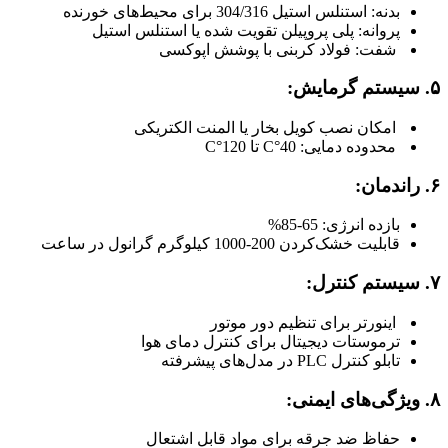
بدنه: استنلس استیل 304/316 برای محیط‌های خورنده
پروانه: پلی پروپیلن تقویت شده یا استنلس استیل
شفت: فولاد کربنی با پوشش اپوکسی
۵. سیستم گرمایش:
امکان نصب کویل بخار یا المنت الکتریکی
محدوده دمایی: 40°C تا 120°C
۶. راندمان:
بازده انرژی: 65-85%
قابلیت خشک‌کردن 200-1000 کیلوگرم گرانول در ساعت
۷. سیستم کنترل:
اینورتر برای تنظیم دور موتور
ترموستات دیجیتال برای کنترل دمای هوا
تابلو کنترل PLC در مدل‌های پیشرفته
۸. ویژگی‌های ایمنی:
حفاظ ضد جرقه برای مواد قابل اشتعال