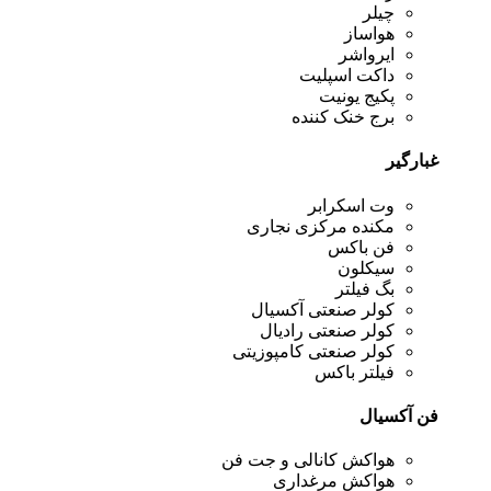
چیلر
هواساز
ایرواشر
داکت اسپلیت
پکیج یونیت
برج خنک کننده
غبارگیر
وت اسکرابر
مکنده مرکزی نجاری
فن باکس
سیکلون
بگ فیلتر
کولر صنعتی آکسیال
کولر صنعتی رادیال
کولر صنعتی کامپوزیتی
فیلتر باکس
فن آکسیال
هواکش کانالی و جت فن
هواکش مرغداری