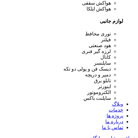
هواکش سقفی
هواکش ایلکا
لوازم جانبی
توری محافظ
فیلتر
هود صنعتی
لرزه گیر فنری
کانال
سایلنسر
دیسک فن و پولی دو تکه
دمپر و دریچه
تابلو برق
اینورتر
الکتروموتور
سایلنت باکس
وبلاگ
خدمات
پروژه ها
درباره ما
تماس با ما