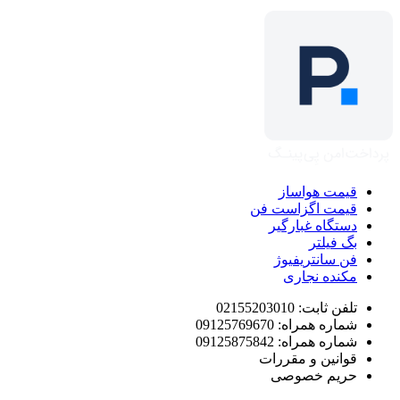
قیمت هواساز
قیمت اگزاست فن
دستگاه غبارگیر
بگ فیلتر
فن سانتریفیوژ
مکنده نجاری
تلفن ثابت: 02155203010
شماره همراه: 09125769670
شماره همراه: 09125875842
قوانین و مقررات
حریم خصوصی