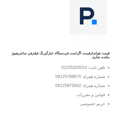
قیمت هواساز
قیمت اگزاست فن
دستگاه غبارگیر
بگ فیلتر
فن سانتریفیوژ
مکنده نجاری
تلفن ثابت: 02155203010
شماره همراه: 09125769670
شماره همراه: 09125875842
قوانین و مقررات
حریم خصوصی