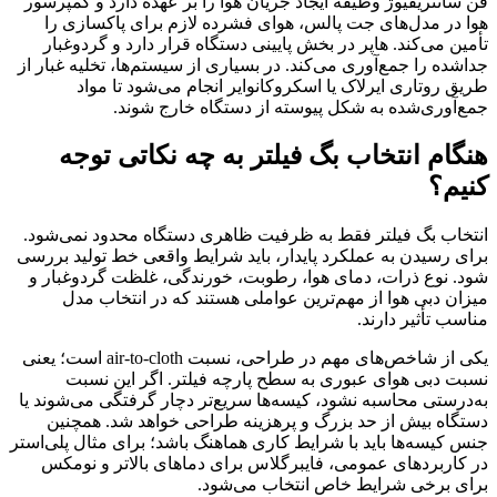
فن سانتریفیوژ وظیفه ایجاد جریان هوا را بر عهده دارد و کمپرسور
هوا در مدل‌های جت پالس، هوای فشرده لازم برای پاکسازی را
تأمین می‌کند. هاپر در بخش پایینی دستگاه قرار دارد و گردوغبار
جداشده را جمع‌آوری می‌کند. در بسیاری از سیستم‌ها، تخلیه غبار از
طریق روتاری ایرلاک یا اسکروکانوایر انجام می‌شود تا مواد
جمع‌آوری‌شده به شکل پیوسته از دستگاه خارج شوند.
هنگام انتخاب بگ فیلتر به چه نکاتی توجه
کنیم؟
انتخاب بگ فیلتر فقط به ظرفیت ظاهری دستگاه محدود نمی‌شود.
برای رسیدن به عملکرد پایدار، باید شرایط واقعی خط تولید بررسی
شود. نوع ذرات، دمای هوا، رطوبت، خورندگی، غلظت گردوغبار و
میزان دبی هوا از مهم‌ترین عواملی هستند که در انتخاب مدل
مناسب تأثیر دارند.
یکی از شاخص‌های مهم در طراحی، نسبت air-to-cloth است؛ یعنی
نسبت دبی هوای عبوری به سطح پارچه فیلتر. اگر این نسبت
به‌درستی محاسبه نشود، کیسه‌ها سریع‌تر دچار گرفتگی می‌شوند یا
دستگاه بیش از حد بزرگ و پرهزینه طراحی خواهد شد. همچنین
جنس کیسه‌ها باید با شرایط کاری هماهنگ باشد؛ برای مثال پلی‌استر
در کاربردهای عمومی، فایبرگلاس برای دماهای بالاتر و نومکس
برای برخی شرایط خاص انتخاب می‌شود.