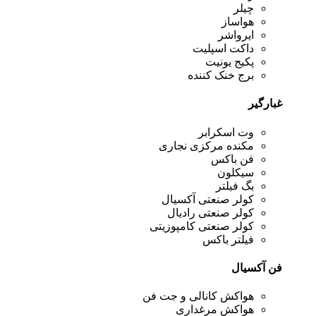
چیلر
هواساز
ایرواشر
داکت اسپلیت
پکیج یونیت
برج خنک کننده
غبارگیر
وت اسکرابر
مکنده مرکزی نجاری
فن باکس
سیکلون
بگ فیلتر
کولر صنعتی آکسیال
کولر صنعتی رادیال
کولر صنعتی کامپوزیتی
فیلتر باکس
فن آکسیال
هواکش کانالی و جت فن
هواکش مرغداری