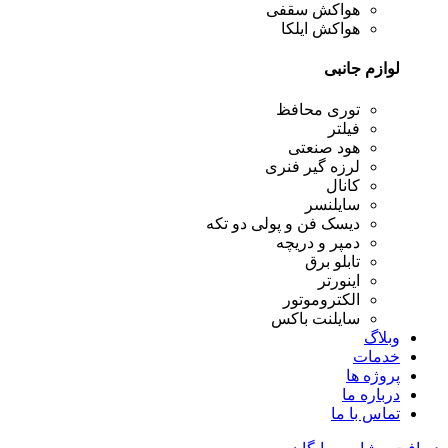
هواکش سقفی
هواکش ایلکا
لوازم جانبی
توری محافظ
فیلتر
هود صنعتی
لرزه گیر فنری
کانال
سایلنسر
دیسک فن و پولی دو تکه
دمپر و دریچه
تابلو برق
اینورتر
الکتروموتور
سایلنت باکس
وبلاگ
خدمات
پروژه ها
درباره ما
تماس با ما