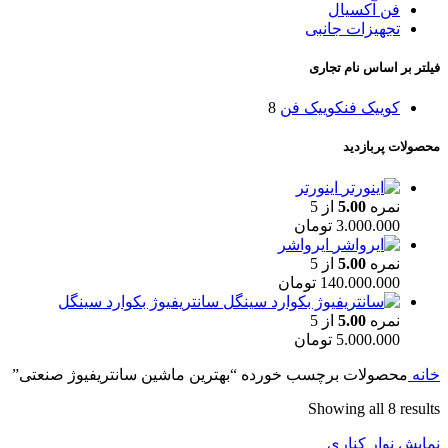
فن آکسیال
تجهیزات جانبی
فیلتر بر اساس نام تجاری
کوییک فن
کوییک فن
8
محصولات پربازدید
اینورتر
نمره
5.00
از 5
3.000.000
تومان
ایرواشر
نمره
5.00
از 5
140.000.000
تومان
سانتریفیوژ بکوارد سینگل
نمره
5.00
از 5
5.000.000
تومان
خانه
محصولات برچسب خورده “بهترین ماشین سانتریفیوژ صنعتی”
Showing all 8 results
نمایش نوار کناری