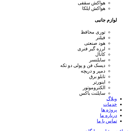
هواکش سقفی
هواکش ایلکا
لوازم جانبی
توری محافظ
فیلتر
هود صنعتی
لرزه گیر فنری
کانال
سایلنسر
دیسک فن و پولی دو تکه
دمپر و دریچه
تابلو برق
اینورتر
الکتروموتور
سایلنت باکس
وبلاگ
خدمات
پروژه ها
درباره ما
تماس با ما