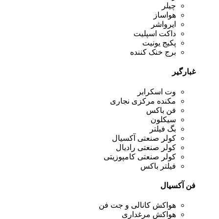
چیلر
هواساز
ایرواشر
داکت اسپلیت
پکیج یونیت
برج خنک کننده
غبارگیر
وت اسکرابر
مکنده مرکزی نجاری
فن باکس
سیکلون
بگ فیلتر
کولر صنعتی آکسیال
کولر صنعتی رادیال
کولر صنعتی کامپوزیتی
فیلتر باکس
فن آکسیال
هواکش کانالی و جت فن
هواکش مرغداری