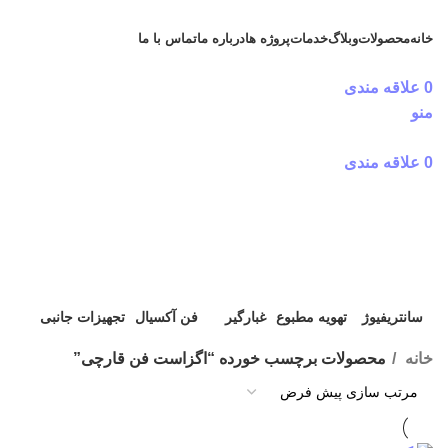
خانه
محصولات
وبلاگ
خدمات
پروژه ها
درباره ما
تماس با ما
دریافت مشاوره رایگان
0
علاقه مندی
منو
0
علاقه مندی
اگزاست فن قارچی
دسته بندی ها
سانتریفیوژ
تهویه مطبوع
غبارگیر
فن آکسیال
تجهیزات جانبی
13 محصول
10 محصول
6 محصول
4 محصول
12 محصول
خانه
محصولات برچسب خورده “اگزاست فن قارچی”