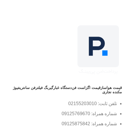
قیمت هواساز
قیمت اگزاست فن
دستگاه غبارگیر
بگ فیلتر
فن سانتریفیوژ
مکنده نجاری
تلفن ثابت: 02155203010
شماره همراه: 09125769670
شماره همراه: 09125875842